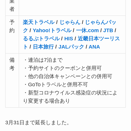
業
者
予
楽天トラベル
/
じゃらん
/
じゃらんパッ
約
ク
/
Yahoo!トラベル
/
一休.com
/
JTB
/
るるぶトラベル
/
HIS
/
近畿日本ツーリス
ト
/
日本旅行
/
JALパック
/
ANA
備
・連泊は7泊まで
考
・予約サイトのクーポンと併用可
・他の自治体キャンペーンとの併用可
・GoToトラベルと併用不可
・新型コロナウイルス感染症の状況によ
り変更する場合あり
3月31日まで延長しました。