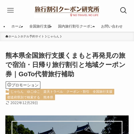
ホーム
全国旅行支援
国内旅行割引クーポン
お問い合わせ
ホーム
ホテル予約サイト
じゃらん
熊本県全国旅行支援くまもと再発見の旅
で宿泊・日帰り旅行割引と地域クーポン
券｜GoTo代替旅行補助
プロモーション
じゃらん
ゆこゆこ
楽天トラベル
クーポン・割引
全国旅行支援
都道府県別で検索する
熊本県
2022年12月29日