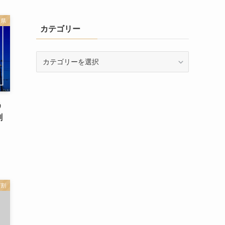
田県
カテゴリー
カ
テ
ゴ
リ
ー
う
割
民割