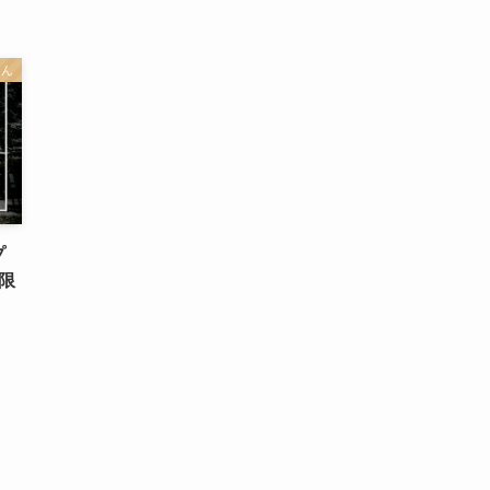
らん
プ
限