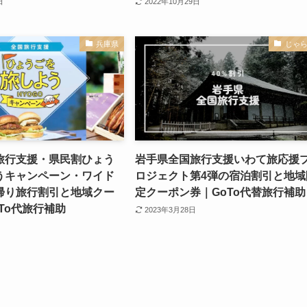
日
2022年10月29日
兵庫県
じゃ
旅行支援・県民割ひょう
岩手県全国旅行支援いわて旅応援
うキャンペーン・ワイド
ロジェクト第4弾の宿泊割引と地域
帰り旅行割引と地域クー
定クーポン券｜GoTo代替旅行補助
To代旅行補助
2023年3月28日