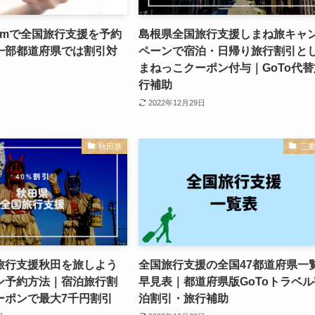
.comで全国旅行支援を予約
島根県全国旅行支援しまね旅キャ
一部都道府県では割引対
ペーンで宿泊・日帰り旅行割引と
まねっこクーポン付与｜GoTo代替
行補助
2022年12月29日
秋田県
三
旅行支援秋田を旅しよう
全国旅行支援の全国47都道府県一
ン予約方法｜宿泊旅行割
早見表｜都道府県版GoToトラベル
ーポンで最大7千円割引
泊割引・旅行補助