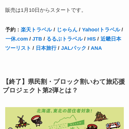
販売は1月10日からスタートです。
予約：
楽天トラベル
/
じゃらん
/
Yahoo!トラベル
/
一休.com
/
JTB
/
るるぶトラベル
/
HIS
/
近畿日本
ツーリスト
/
日本旅行
/
JALパック
/
ANA
【終了】県民割・ブロック割いわて旅応援
プロジェクト第2弾とは？