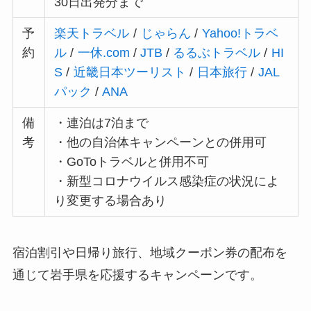
30日出発分まで
予
楽天トラベル
/
じゃらん
/
Yahoo!トラベ
約
ル
/
一休.com
/
JTB
/
るるぶトラベル
/
HI
S
/
近畿日本ツーリスト
/
日本旅行
/
JAL
パック
/
ANA
備
・連泊は7泊まで
考
・他の自治体キャンペーンとの併用可
・GoToトラベルと併用不可
・新型コロナウイルス感染症の状況によ
り変更する場合あり
宿泊割引や日帰り旅行、地域クーポン券の配布を
通じて岩手県を応援するキャンペーンです。