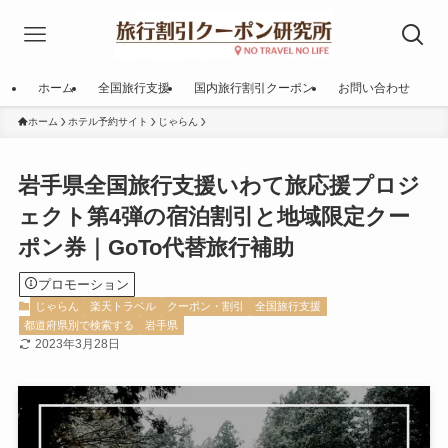
ホーム
全国旅行支援
国内旅行割引クーポン
お問い合わせ
ホーム
ホテル予約サイト
じゃらん
岩手県全国旅行支援いわて旅応援プロジ
ェクト第4弾の宿泊割引と地域限定クー
ポン券｜GoTo代替旅行補助
プロモーション
じゃらん
楽天トラベル
クーポン・割引
全国旅行支援
都道府県別で検索する
岩手県
2023年3月28日