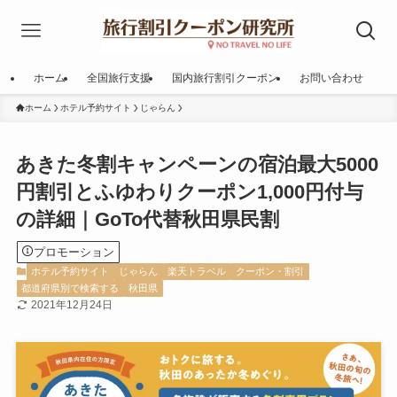
ホーム
全国旅行支援
国内旅行割引クーポン
お問い合わせ
ホーム
ホテル予約サイト
じゃらん
あきた冬割キャンペーンの宿泊最大5000
円割引とふゆわりクーポン1,000円付与
の詳細｜GoTo代替秋田県民割
プロモーション
ホテル予約サイト
じゃらん
楽天トラベル
クーポン・割引
都道府県別で検索する
秋田県
2021年12月24日