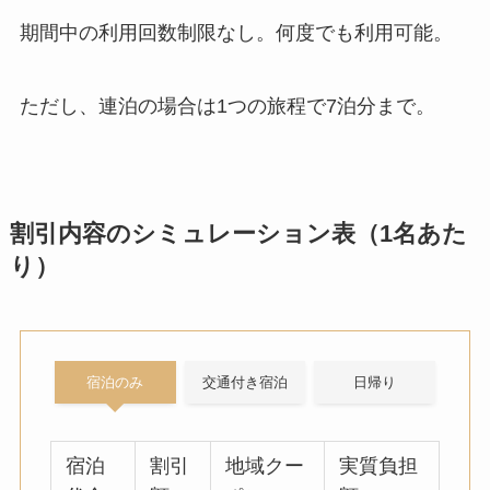
割引内容のシミュレーション表（1名あた
り）
宿泊のみ
交通付き宿泊
日帰り
宿泊
割引
地域クー
実質負担
代金
額
ポン
額
(2
0%)
5,000
1,00
平日2,00
平日2,00