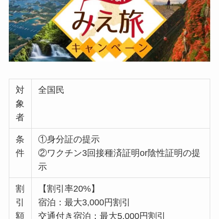
対
全国民
象
者
条
①身分証の提示
件
②ワクチン3回接種済証明or陰性証明の提
示
割
【割引率20%】
引
宿泊：最大3,000円割引
額
交通付き宿泊：最大5,000円割引