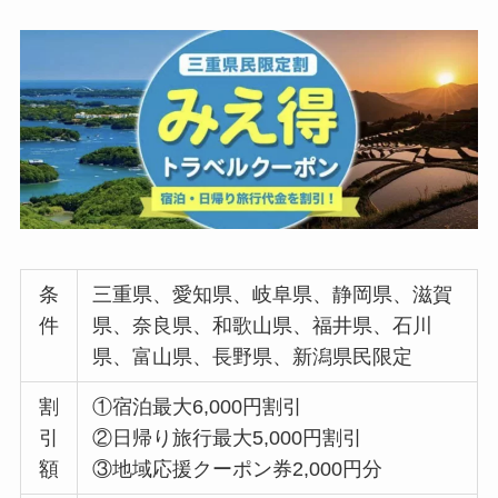
引
②日帰り旅行最大5,000円割引
額
③地域応援クーポン券2,000円分
対
【第5弾】
象
予約期間：2022年6月22日〜2022年10月
期
10日まで
間
宿泊期間：2022年7月1日〜2022年10月1
1日チェックアウトまで
日帰り旅行期間：2022年7月1日〜2022
年10月10日まで
ク
【第5弾】
ー
るるぶトラベル
/
JTB
/
ゆこゆこ
/
楽天ト
ポ
ラベル
/
じゃらん
/
一休.com
/
Yahoo!ト
ン
ラベル
配
布