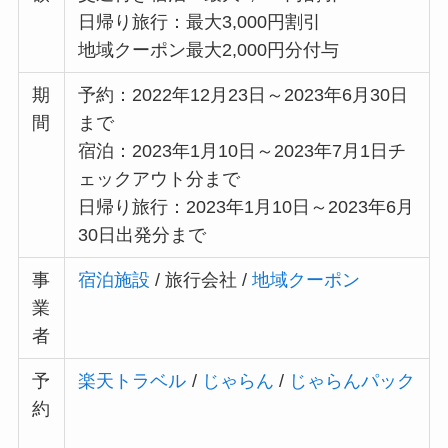
日帰り旅行：最大3,000円割引
地域クーポン最大2,000円分付与
期
予約：2022年12月23日～2023年6月30日
間
まで
宿泊：2023年1月10日～2023年7月1日チ
ェックアウト分まで
日帰り旅行：2023年1月10日～2023年6月
30日出発分まで
事
宿泊施設
/ 旅行会社 /
地域クーポン
業
者
予
楽天トラベル
/
じゃらん
/
じゃらんパック
約
/
一休.com
/
Yahoo!トラベル
/
るるぶトラ