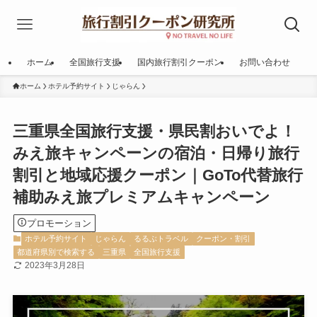
ホーム
全国旅行支援
国内旅行割引クーポン
お問い合わせ
ホーム
ホテル予約サイト
じゃらん
三重県全国旅行支援・県民割おいでよ！
みえ旅キャンペーンの宿泊・日帰り旅行
割引と地域応援クーポン｜GoTo代替旅行
補助みえ旅プレミアムキャンペーン
プロモーション
ホテル予約サイト
じゃらん
るるぶトラベル
クーポン・割引
都道府県別で検索する
三重県
全国旅行支援
2023年3月28日