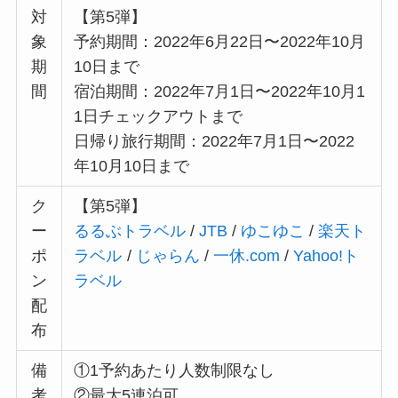
備
①1予約あたり人数制限なし
考
②最大5連泊可
③予算に達し次第終了
④新型コロナウイルス感染症の状況によ
り変更する場合あり
対象県在住者で三重県内の宿泊または日帰り旅行
が、1名1泊（日帰り旅行は1旅行）あたり
「最大
6,000円割引＋地域応援クーポン券2,000円分もら
える」
県民割旅行キャンペーンです。
※9月から平日の宿泊旅行の割引額が1,000円分上
乗せを実施されます。