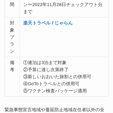
間
ン〜2022年11月28日チェックアウト分
まで
対
楽天トラベル
/
じゃらん
象
プ
ラ
ン
備
①連泊は3泊まで対象
考
②予算に達し次第終了
③新しいおおいた旅割との併用可
④GoToトラベルとの併用可
⑤ワクチン検査パッケージ適用
緊急事態宣言地域や蔓延防止地域在住者以外の全