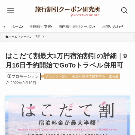
ホーム
全国旅行支援
国内旅行割引クーポン
お問い合わせ
ホーム
クーポン・割引
はこだて割最大1万円宿泊割引の詳細｜9
月16日予約開始でGoToトラベル併用可
プロモーション
クーポン・割引
都道府県別で検索する
北海道
2022年9月10日