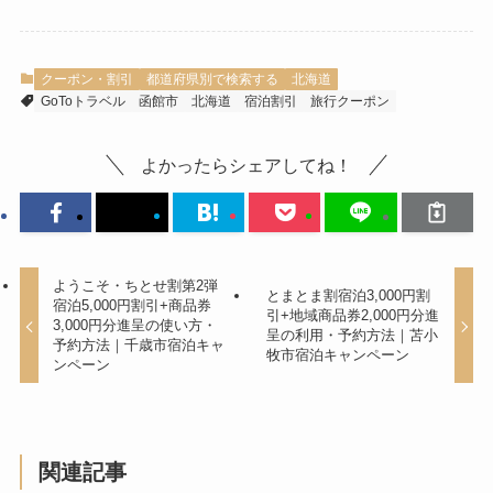
クーポン・割引
都道府県別で検索する
北海道
GoToトラベル
函館市
北海道
宿泊割引
旅行クーポン
よかったらシェアしてね！
ようこそ・ちとせ割第2弾
とまとま割宿泊3,000円割
宿泊5,000円割引+商品券
引+地域商品券2,000円分進
3,000円分進呈の使い方・
呈の利用・予約方法｜苫小
予約方法｜千歳市宿泊キャ
牧市宿泊キャンペーン
ンペーン
関連記事